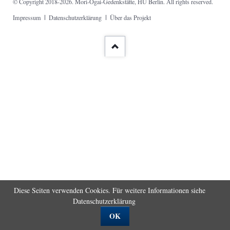
© Copyright 2018-2026. Mori-Ōgai-Gedenkstätte, HU Berlin. All rights reserved.
Navigation
Impressum
Datenschutzerklärung
Über das Projekt
überspringen
Diese Seiten verwenden Cookies. Für weitere Informationen siehe
Datenschutzerklärung
OK