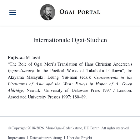
Internationale Ōgai-Studien
Fujisawa
Matoshi
“The Role of Ogai Mori’s Translation of Hans Christian Andersen’s
Improvisatoren
in the Poetical Works of Takuboku Ishikawa”, in:
Akiyama Masayuki; Leung Yiu-nam (eds.):
Crosscurrents in the
Literatures of Asia and the West: Essays in Honor of A. Owen
Aldridge
, Newark: University of Delaware Press 1997 / London:
Associated University Presses 1997: 180–89.
© Copyright 2018-2026. Mori-Ōgai-Gedenkstätte, HU Berlin. All rights reserved.
Navigation
Impressum
Datenschutzerklärung
Über das Projekt