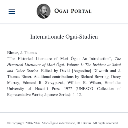
Internationale Ōgai-Studien
Rimer
, J. Thomas
“The Historical Literature of Mori Ōgai: An Introduction”,
The
Historical Literature of Mori Ōgai. Volume 1: The Incident at Sakai
and Other Stories.
Edited by David [Augustine] Dilworth and J.
Thomas Rimer. Additional contributions by Richard Bowring, Darcy
Murray, Edmund R. Skrzypczak, William R. Wilson, Honolulu:
University of Hawai‘i Press 1977 (UNESCO Collection of
Representative Works; Japanese Series): 1–12.
© Copyright 2018-2026. Mori-Ōgai-Gedenkstätte, HU Berlin. All rights reserved.