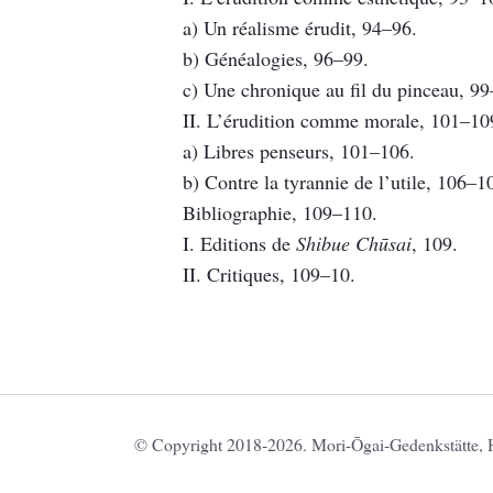
a) Un réalisme érudit, 94–96.
b) Généalogies, 96–99.
c) Une chronique au fil du pinceau, 9
II. L’érudition comme morale, 101–10
a) Libres penseurs, 101–106.
b) Contre la tyrannie de l’utile, 106–1
Bibliographie, 109–110.
I. Editions de
Shibue Chūsai
, 109.
II. Critiques, 109–10.
© Copyright 2018-2026. Mori-Ōgai-Gedenkstätte, HU