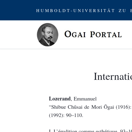
H U M B O L D T - U N I V E R S I T Ä T Z U B
Internat
Lozerand
, Emmanuel
“Shibue Chūsai de Mori Ōgai (1916):
(1992): 90–110.
I. L’érudition comme esthétique, 93–1