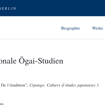
 E R L I N
Biographie
Werke
Kindheit in Tsuwano (1862-72)
Chronologi
Studien und frühe Berufsjahre 
Ōgais Werk
ionale Ōgai-Studien
Von Abe 
Aufenthalt in Deutschland (188
Selbstän
Furor scribendi (1888-94)
Ōgai als Üb
Zwischen den Kriegen (1894-1
 De l’érudition”,
Cipango. Cahiers d’études japonaises
1
Beobachter der Moderne (1906
Zuwendung zur Geschichte (19
Lebensabend (1917-22)
00.