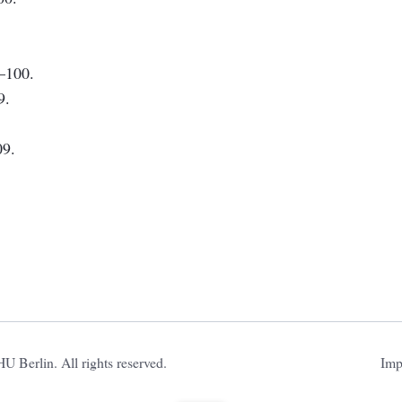
9–100.
9.
09.
Nav
 Berlin. All rights reserved.
Imp
übe