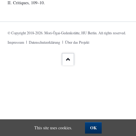
II. Critiques, 109–10.
© Copyright 2018-2026. Mori-Ōgai-Gedenkstätte, HU Berlin. All rights reserved.
Skip
Impressum
Datenschutzerklärung
Über das Projekt
navigation
OK
This site uses cookies.