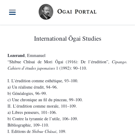
International Ōgai Studies
Lozerand
, Emmanuel
“Shibue Chūsai de Mori Ōgai (1916): De l’érudition”,
Cipango.
Cahiers d’études japonaises
1 (1992): 90–110.
I. L’érudition comme esthétique, 93–100.
a) Un réalisme érudit, 94–96.
b) Généalogies, 96–99.
c) Une chronique au fil du pinceau, 99–100.
II. L’érudition comme morale, 101–109.
a) Libres penseurs, 101–106.
b) Contre la tyrannie de l’utile, 106–109.
Bibliographie, 109–110.
I. Editions de
Shibue Chūsai
, 109.