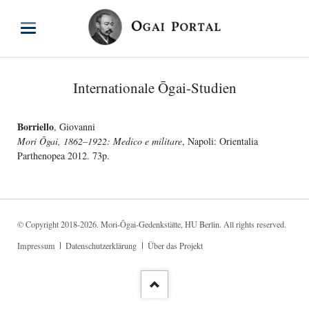
Internationale Ōgai-Studien
Borriello
, Giovanni
Mori Ōgai, 1862–1922: Medico e militare
, Napoli: Orientalia
Parthenopea 2012. 73p.
© Copyright 2018-2026. Mori-Ōgai-Gedenkstätte, HU Berlin. All rights reserved.
Navigation
Impressum
Datenschutzerklärung
Über das Projekt
überspringen