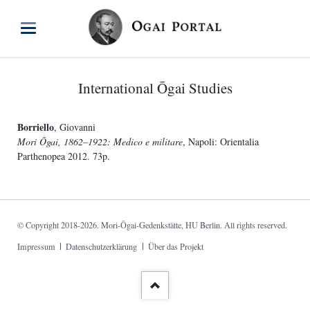
International Ōgai Studies
Borriello
, Giovanni
Mori Ōgai, 1862–1922: Medico e militare
, Napoli: Orientalia
Parthenopea 2012. 73p.
© Copyright 2018-2026. Mori-Ōgai-Gedenkstätte, HU Berlin. All rights reserved.
Skip
Impressum
Datenschutzerklärung
Über das Projekt
navigation