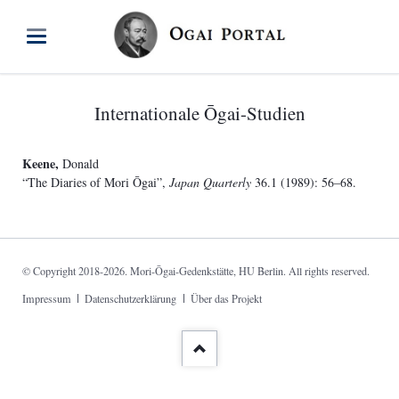
Internationale Ōgai-Studien
Keene,
Donald
“The Diaries of Mori Ōgai”,
Japan Quarterly
36.1 (1989): 56–68.
© Copyright 2018-2026. Mori-Ōgai-Gedenkstätte, HU Berlin. All rights reserved.
Navigation
Impressum
Datenschutzerklärung
Über das Projekt
überspringen