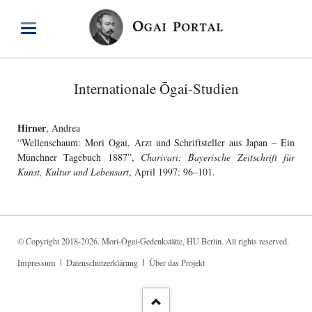
Internationale Ōgai-Studien
Hirner
, Andrea
“Wellenschaum: Mori Ogai, Arzt und Schriftsteller aus Japan – Ein
Münchner Tagebuch 1887”,
Charivari: Bayerische Zeitschrift für
Kunst, Kultur und Lebensart
, April 1997: 96–101.
© Copyright 2018-2026. Mori-Ōgai-Gedenkstätte, HU Berlin. All rights reserved.
Navigation
Impressum
Datenschutzerklärung
Über das Projekt
überspringen