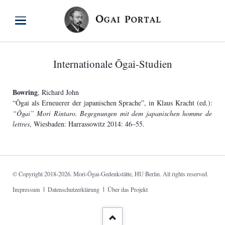
Internationale Ōgai-Studien
Bowring
, Richard John
“Ōgai als Erneuerer der japanischen Sprache”, in Klaus Kracht (ed.):
“Ōgai” Mori Rintaro. Begegnungen mit dem japanischen homme de
lettres
, Wiesbaden: Harrassowitz 2014: 46–55.
© Copyright 2018-2026. Mori-Ōgai-Gedenkstätte, HU Berlin. All rights reserved.
Navigation
Impressum
Datenschutzerklärung
Über das Projekt
überspringen