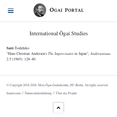
International Ōgai Studies
Satō
Toshihiko
“Hans Christian Andersen’s
The Improvisator
in Japan”,
Anderseniana
2.5 (1965): 128–40.
© Copyright 2018-2026. Mori-Ōgai-Gedenkstätte, HU Berlin. All rights reserved.
Skip
Impressum
Datenschutzerklärung
Über das Projekt
navigation