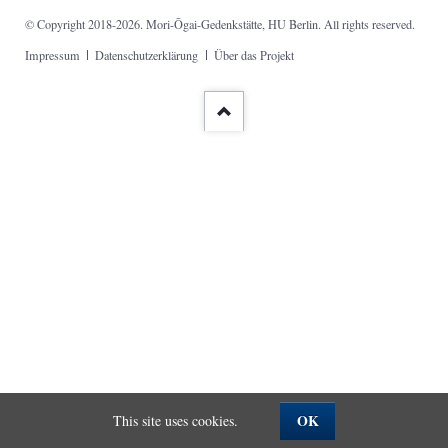
© Copyright 2018-2026. Mori-Ōgai-Gedenkstätte, HU Berlin. All rights reserved.
Skip
Impressum
Datenschutzerklärung
Über das Projekt
navigation
OK
This site uses cookies.