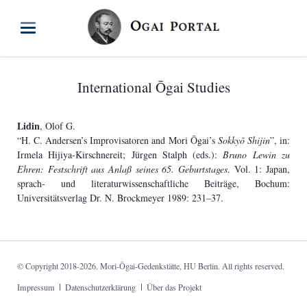
International Ōgai Studies
Lidin
, Olof G.
“H. C. Andersen’s Improvisatoren and Mori Ōgai’s
Sokkyō Shijin
”, in:
Irmela Hijiya-Kirschnereit; Jürgen Stalph (eds.):
Bruno Lewin zu
Ehren: Festschrift aus Anlaß seines 65. Geburtstages
. Vol. 1: Japan,
sprach- und literaturwissenschaftliche Beiträge, Bochum:
Universitätsverlag Dr. N. Brockmeyer 1989: 231–37.
© Copyright 2018-2026. Mori-Ōgai-Gedenkstätte, HU Berlin. All rights reserved.
Skip
Impressum
Datenschutzerklärung
Über das Projekt
navigation