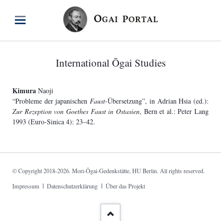
International Ōgai Studies
Kimura
Naoji
“Probleme der japanischen
Faust
-Übersetzung”, in Adrian Hsia (ed.):
Zur Rezeption von Goethes Faust in Ostasien
, Bern et al.: Peter Lang
1993 (Euro-Sinica 4): 23–42.
© Copyright 2018-2026. Mori-Ōgai-Gedenkstätte, HU Berlin. All rights reserved.
Skip
Impressum
Datenschutzerklärung
Über das Projekt
navigation