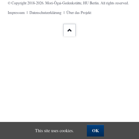
© Copyright 2018-2026. Mori-Ōgai-Gedenkstätte, HU Berlin. All rights reserved.
Skip
Impressum
Datenschutzerklärung
Über das Projekt
navigation
OK
This site uses cookies.