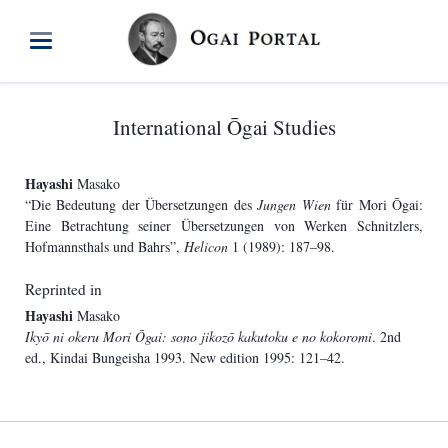
International Ōgai Studies
Hayashi
Masako
“Die Bedeutung der Übersetzungen des
Jungen Wien
für Mori Ōgai:
Eine Betrachtung seiner Übersetzungen von Werken Schnitzlers,
Hofmannsthals und Bahrs”,
Helicon
1 (1989): 187–98.
Reprinted in
Hayashi
Masako
Ikyō ni okeru Mori Ōgai: sono jikozō kakutoku e no kokoromi
. 2nd
ed., Kindai Bungeisha 1993. New edition 1995: 121–42.