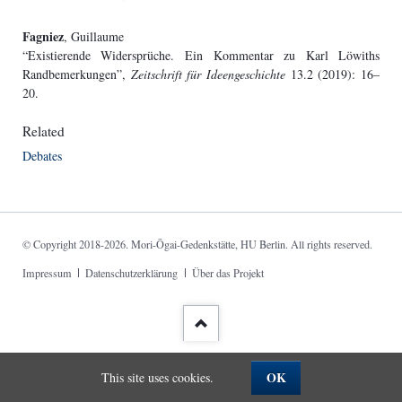
Fagniez
, Guillaume
“Existierende Widersprüche. Ein Kommentar zu Karl Löwiths
Randbemerkungen”,
Zeitschrift für Ideengeschichte
13.2 (2019): 16–
20.
Related
Debates
© Copyright 2018-2026. Mori-Ōgai-Gedenkstätte, HU Berlin. All rights reserved.
Skip
Impressum
Datenschutzerklärung
Über das Projekt
navigation
OK
This site uses cookies.