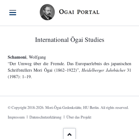
International Ōgai Studies
Schamoni
, Wolfgang
“Der Umweg über die Fremde. Das Europaerlebnis des japanischen
Schriftstellers Mori Ōgai (1862–1922)”,
Heidelberger Jahrbücher
31
(1987): 1–19.
© Copyright 2018-2026. Mori-Ōgai-Gedenkstätte, HU Berlin. All rights reserved.
Skip
Impressum
Datenschutzerklärung
Über das Projekt
navigation