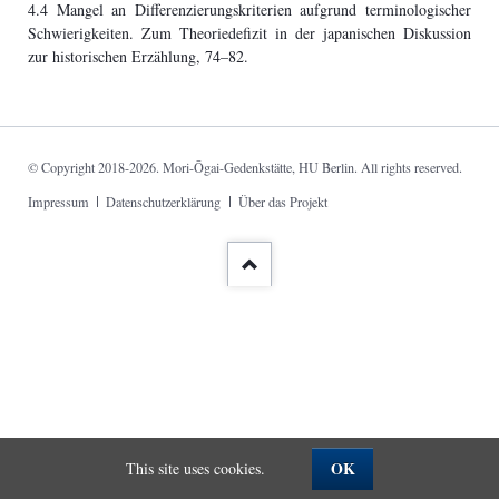
4.4 Mangel an Differenzierungskriterien aufgrund terminologischer
Schwierigkeiten. Zum Theoriedefizit in der japanischen Diskussion
zur historischen Erzählung, 74–82.
© Copyright 2018-2026. Mori-Ōgai-Gedenkstätte, HU Berlin. All rights reserved.
Skip
Impressum
Datenschutzerklärung
Über das Projekt
navigation
OK
This site uses cookies.