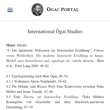
International Ōgai Studies
Meyer
, Harald
“4. Die japanische Diskussion zur historischen Erzählung”,
Fiktion
versus Wirklichkeit. Die moderne historische Erzählung in
Japan.
Modell einer Genretheorie und -typologie zur ‘rekishi shōsetsu’
, Bern
et al.: Peter Lang 2000: 49–82.
4.1 Typologisierung nach Mori Ōgai, 49–54.
4.1.1 Yoshimura Akiras Standpunkt, 54–62.
4.2 Die Debatte zum
Blauen Wolf
: Eine Kontroverse zwischen Ōoka
Shōhei und Inoue Yasushi, 62–66.
4.3 Eine
Theorie zur historischen Erzählung:
Ōoka Shōheis
Konzeption von Geschichte und ihrer literarisch-narrativen
Darstellung, 67–74.